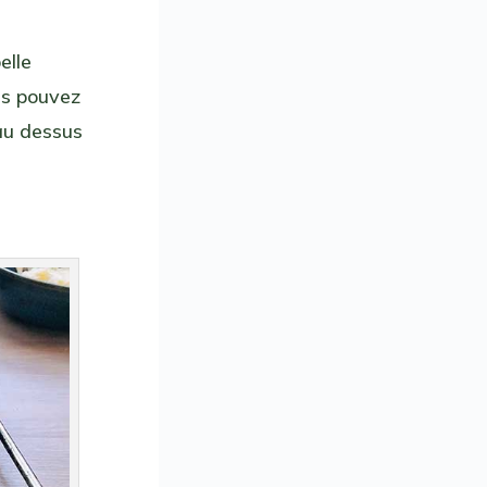
elle
ous pouvez
 au dessus