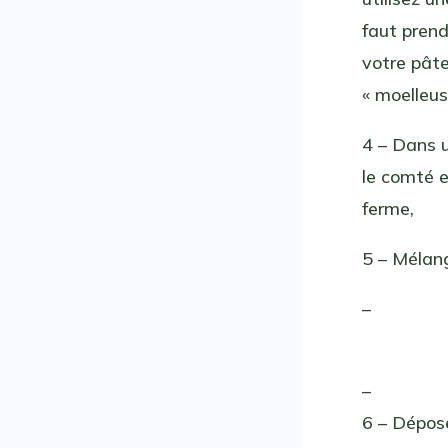
faut prend
votre pâte
« moelleus
4 – Dans u
le comté 
ferme,
5 – Mélang
–
–
6 – Dépose