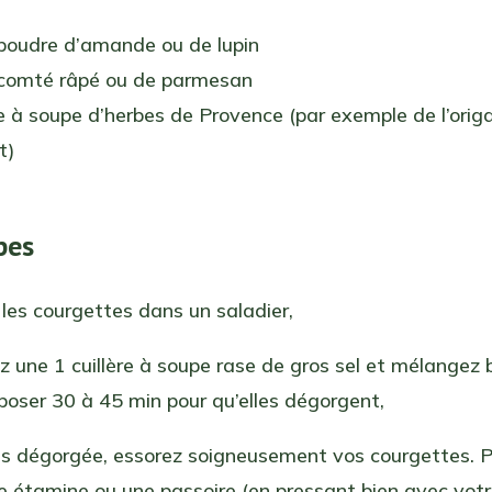
poudre d’amande ou de lupin
comté râpé ou de parmesan
re à soupe d’herbes de Provence (par exemple de l’origa
t)
pes
les courgettes dans un saladier,
z une 1 cuillère à soupe rase de gros sel et mélangez b
poser 30 à 45 min pour qu’elles dégorgent,
ois dégorgée, essorez soigneusement vos courgettes. P
ne étamine ou une passoire (en pressant bien avec votre