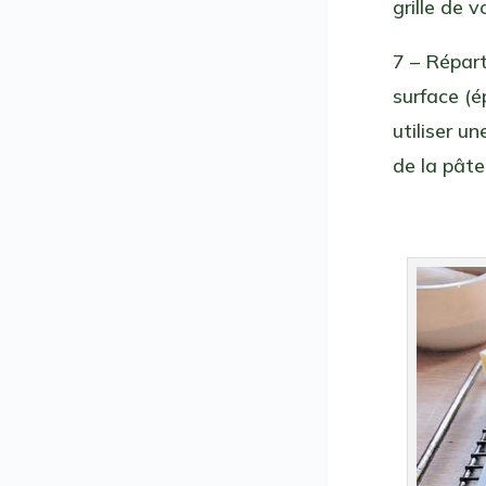
grille de v
7 – Répart
surface (é
utiliser u
de la pâte