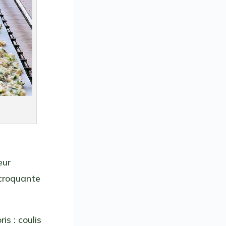
eur
 croquante
is : coulis