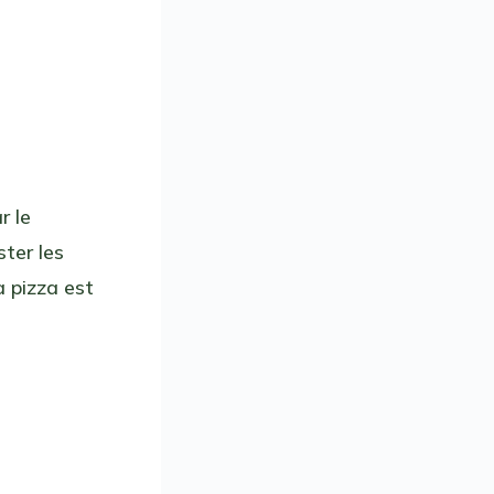
r le
ster les
à pizza est