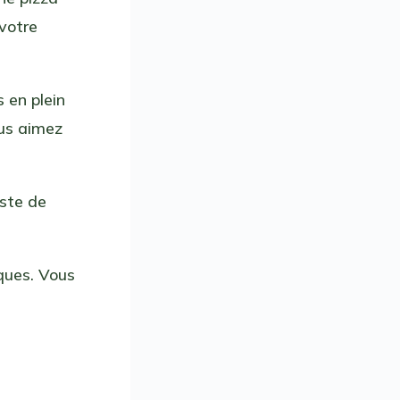
 votre
s en plein
ous aimez
este de
iques. Vous