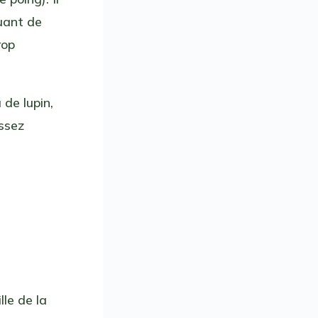
quant de
rop
 de lupin,
ssez
lle de la