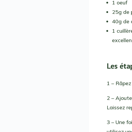
1 oeuf
25g de 
40g de 
1 cuillè
excellen
Les éta
1 – Râpez 
2 – Ajoute
Laissez re
3 – Une f
utilisez u