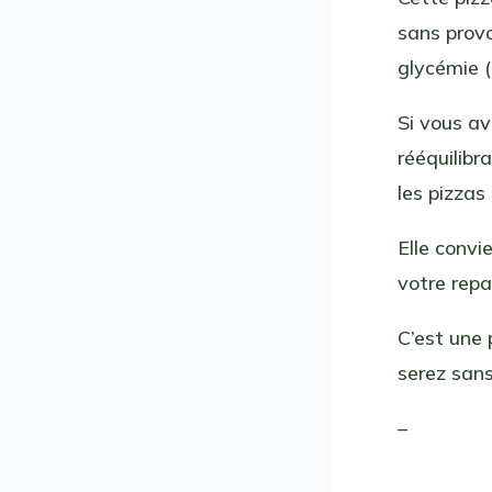
sans provo
glycémie (
Si vous av
rééquilibr
les pizzas
Elle convi
votre repa
C’est une 
serez sans
–