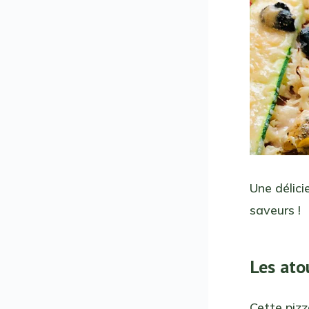
Une délici
saveurs !
Les atou
Cette pizz