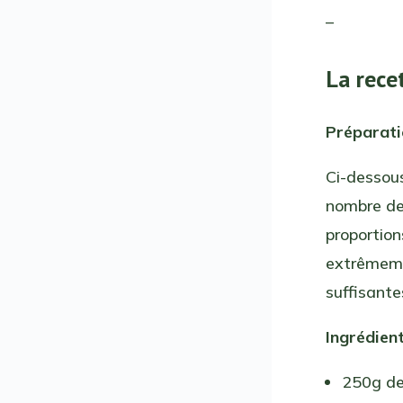
–
La rece
Préparat
Ci-dessous
nombre de 
proportion
extrêmeme
suffisante
Ingrédient
250g de