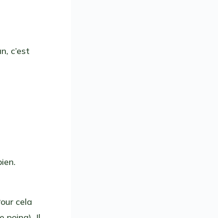
n, c’est
ien.
our cela
 poing). Il