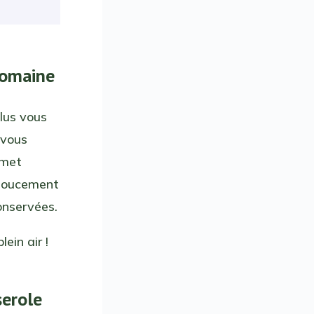
 romaine
lus vous
 vous
rmet
 doucement
onservées.
lein air !
serole