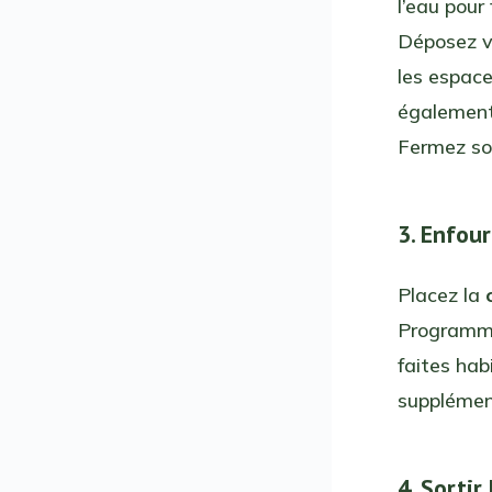
l’eau pour 
Déposez 
les espac
également
Fermez so
3. Enfou
Placez la
Programme
faites ha
supplément
4. Sortir