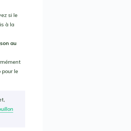
ez si le
is à la
sson au
ormément
 pour le
et,
uillon