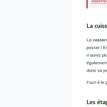
Abonnez
La cuis
La
casser
passer ! E
n’aurez pl
égalemen
dans sa pr
Faut-il le 
Les éta