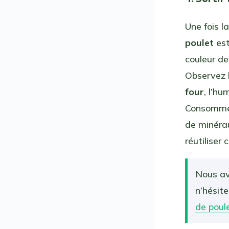
Une fois l
poulet
est
couleur de 
Observez 
four
, l’hu
Consommez
de minérau
réutilise
Nous av
n’hésite
de poul