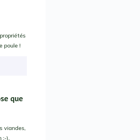
propriétés
e poule !
ose que
es viandes,
:-).