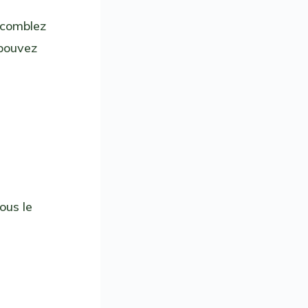
 comblez
 pouvez
us le