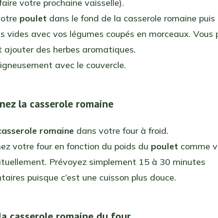
faire votre prochaine vaisselle).
votre
poulet
dans le fond de la casserole romaine puis
es vides avec vos légumes coupés en morceaux. Vous
 ajouter des herbes aromatiques.
igneusement avec le couvercle.
rnez la casserole romaine
casserole romaine
dans votre four à froid.
z votre four en fonction du poids du
poulet
comme vo
bituellement. Prévoyez simplement 15 à 30 minutes
aires puisque c’est une cuisson plus douce.
 la casserole romaine du four