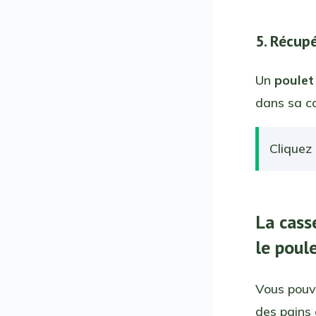
5. Récup
Un
poulet
dans sa ca
Cliquez 
La cass
le poule
Vous pouve
des pains 