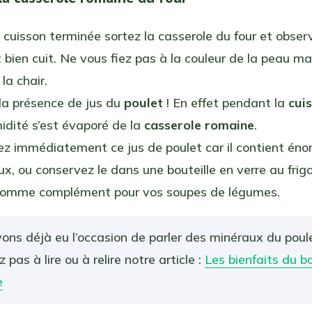
a cuisson terminée sortez la casserole du four et observ
 bien cuit. Ne vous fiez pas à la couleur de la peau ma
la chair.
la présence de jus du
poulet
! En effet pendant la
cui
midité s’est évaporé de la
casserole romaine
.
 immédiatement ce jus de poulet car il contient én
x, ou conservez le dans une bouteille en verre au frigo
r comme complément pour vos soupes de légumes.
ons déjà eu l’occasion de parler des minéraux du poul
z pas à lire ou à relire notre article :
Les bienfaits du bo
e