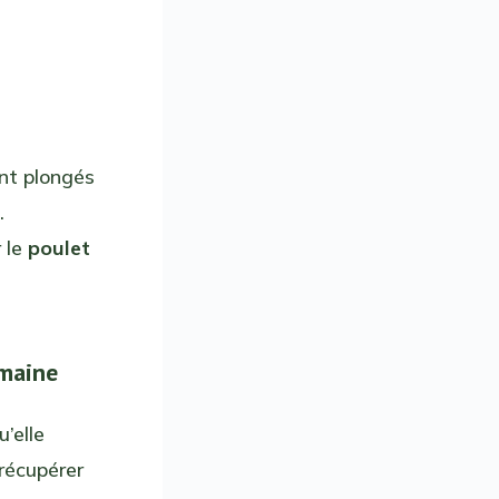
nt plongés
.
 le
poulet
omaine
u’elle
 récupérer