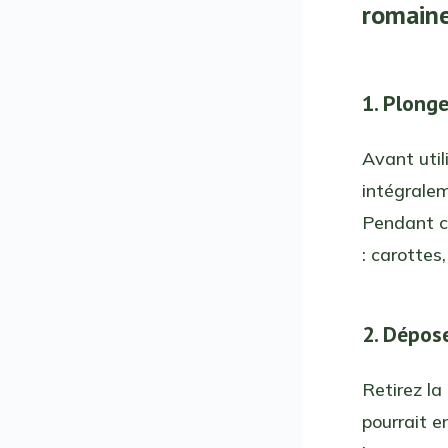
romain
1. Plonge
Avant util
intégralem
Pendant c
: carotte
2. Dépos
Retirez la
pourrait e