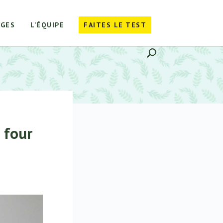
GES
L’ÉQUIPE
FAITES LE TEST
 four