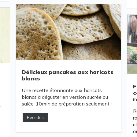
Délicieux pancakes aux haricots
blancs
F
Une recette étonnante aux haricots
c
blancs à déguster en version sucrée ou
r
salée. 10min de préparation seulement !
r
R
r
Recettes
u
an