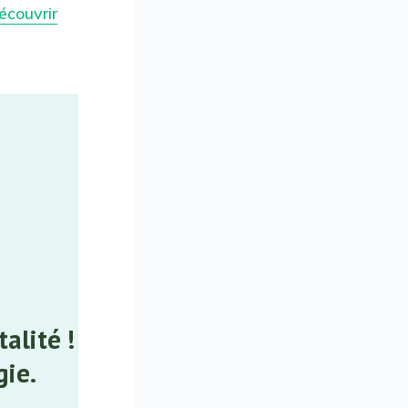
écouvrir
alité !
gie.