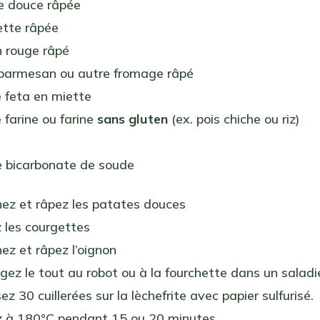
e douce râpée
ette râpée
n rouge râpé
parmesan ou autre fromage râpé
 feta en miette
 farine ou farine
sans gluten
(ex. pois chiche ou riz)
e bicarbonate de soude
ez et râpez les patates douces
les courgettes
ez et râpez l’oignon
z le tout au robot ou à la fourchette dans un saladi
 30 cuillerées sur la lèchefrite avec papier sulfurisé.
 à 180°C pendant 15 ou 20 minutes.