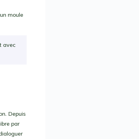
s un moule
t avec
on. Depuis
ibre par
dialoguer