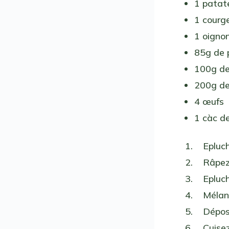
1 patat
1 courg
1 oigno
85g de 
100g de
200g de
4 œufs
1 càc d
1. Epluch
2. Râpez 
3. Epluch
4. Mélange
5. Déposez
6. Cuisez