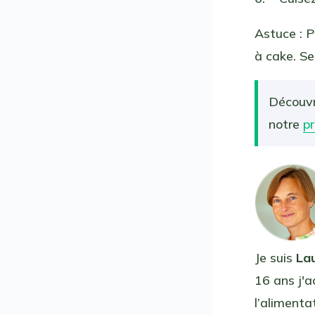
Astuce : P
à cake. Se
Découvr
notre
p
Je suis
La
16 ans j'a
l’aliment