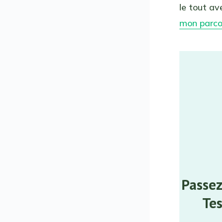
le tout ave
mon parc
Passez
Tes