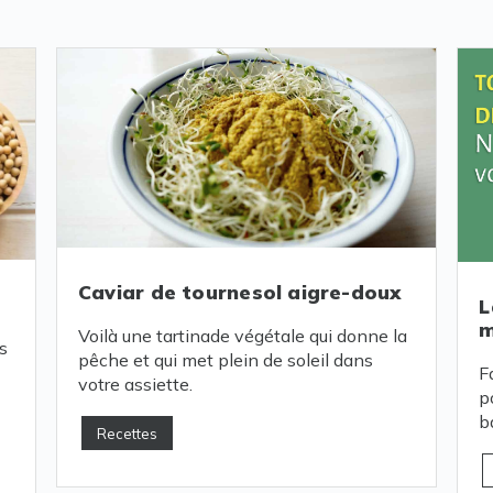
Caviar de tournesol aigre-doux
L
m
Voilà une tartinade végétale qui donne la
s
pêche et qui met plein de soleil dans
F
votre assiette.
p
b
Recettes