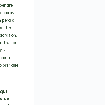
 pendre
le corps.
n perd à
necter
loration.
un truc qui
on «
aucoup
plorer que
 qui
us de