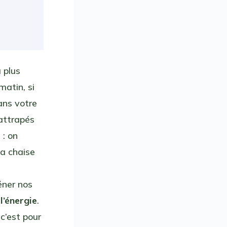
 plus
matin, si
dans votre
rattrapés
r
: on
la chaise
éner nos
e
l’énergie
.
 c’est pour