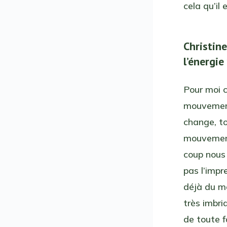
cela qu’il
Christine
l’énergi
Pour moi c
mouvement
change, to
mouvement
coup nous
pas l’impr
déjà du m
très imbri
de toute f