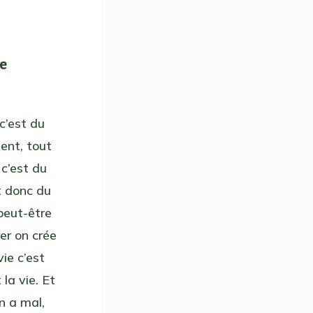
re
 c’est du
ent, tout
 c’est du
t donc du
peut-être
rer on crée
ie c’est
la vie. Et
n a mal,