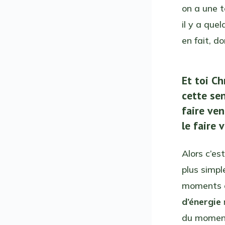
on a une 
il y a que
en fait, d
Et toi Ch
cette se
faire ve
le faire 
Alors c’es
plus simpl
moments o
d’énergie
du moment