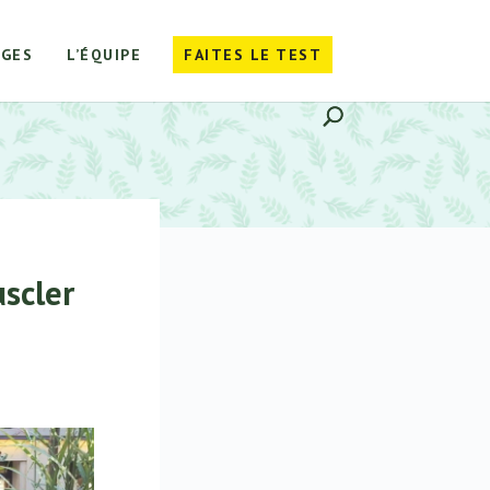
GES
L’ÉQUIPE
FAITES LE TEST
scler