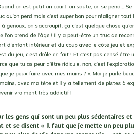
 Quand on est petit on court, on saute, on se pend… Se
ruc qu’on perd mais c’est super bon pour réaligner tout 
à genoux, on s’accroupit, ça c’est quelque chose qu’o
 l’on prend de l’âge ! Il y a peut-être un truc de recon
rt d’enfant intérieur et du coup avec le côté jeu et exp
est du jeu, c’est drôle en fait ! Et c’est pas censé être 
rce que tu as peur d’être ridicule, non, c’est l’explorati
que je peux faire avec mes mains ? ». Moi je parle be
ains, avec ma tête et il y a tellement de pistes à ex
venir vraiment très addictif !
ur les gens qui sont un peu plus sédentaires et
t et se disent « Il faut que je mette un peu pl