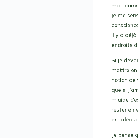
moi : comm
je me sens
conscience
il y a déjà
endroits d
Si je deva
mettre e
notion de v
que si j’a
m’aide c’e
rester en 
en adéquat
Je pense q