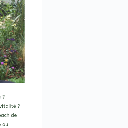
 ?
italité ?
oach de
e au