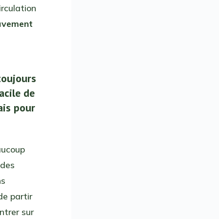
rculation
vement
toujours
acile de
ais pour
eaucoup
 des
ns
e partir
trer sur