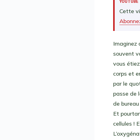
YOUTUBE
Cette v
Abonnez
Imaginez c
souvent vo
vous étiez
corps et e
par le quo
passe de l
de bureau 
Et pourta
cellules 
L’oxygénat