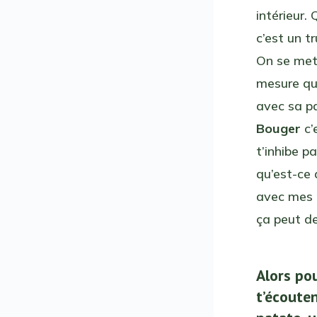
intérieur.
c’est un t
On se met 
mesure que
avec sa pa
Bouger
c’
t’inhibe pa
qu’est-ce 
avec mes m
ça peut de
Alors po
t’écouten