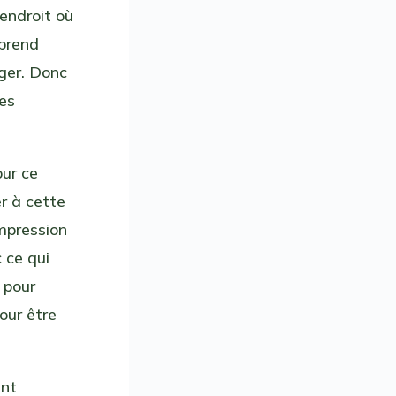
endroit où
 prend
uger. Donc
les
our ce
r à cette
impression
 ce qui
 pour
our être
ant