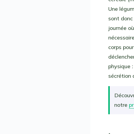
Une légum
sont donc 
journée où
nécessaire
corps pour
déclenche
physique :
sécrétion 
Découvr
notre
p