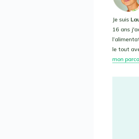
Je suis
La
16 ans j'a
l’aliment
le tout ave
mon parc