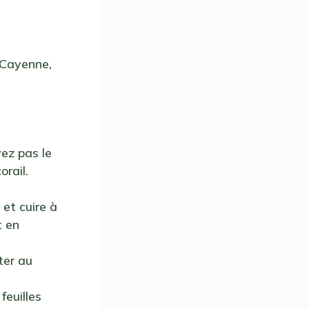
e Cayenne,
vez pas le
orail.
et cuire à
t en
ter au
 feuilles