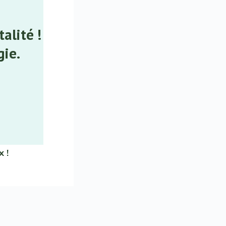
alité !
gie.
x !