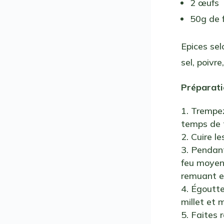
2 œufs
50g de 
Epices sel
sel, poivre
Préparati
Trempez 
temps de tr
Cuire le
Pendant
feu moyen 
remuant en
Égouttez
millet et 
Faites r