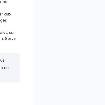
s au
ter aux
nger,
talez sur
n. Servir
ous
en un