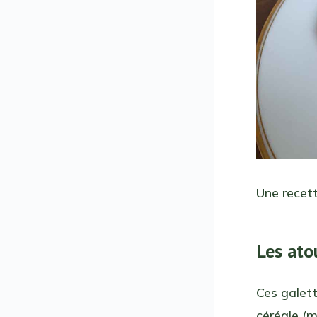
Une recett
Les atou
Ces galett
céréale (m