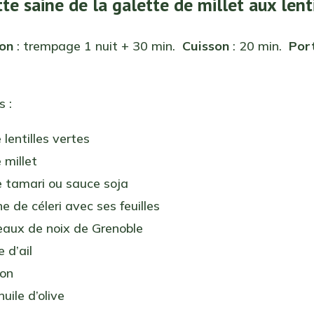
tte saine de la galette de millet aux lent
ion
: trempage 1 nuit + 30 min.
Cuisson
: 20 min.
Por
s :
lentilles vertes
 millet
e tamari ou sauce soja
e de céleri avec ses feuilles
eaux de noix de Grenoble
 d’ail
non
huile d’olive