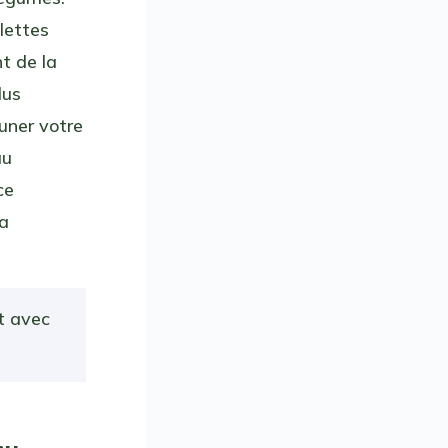
lettes
t de la
lus
uner votre
au
ce
la
t avec