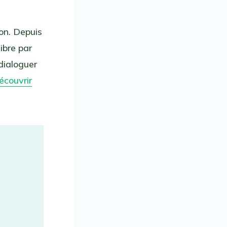
on. Depuis
ibre par
dialoguer
écouvrir