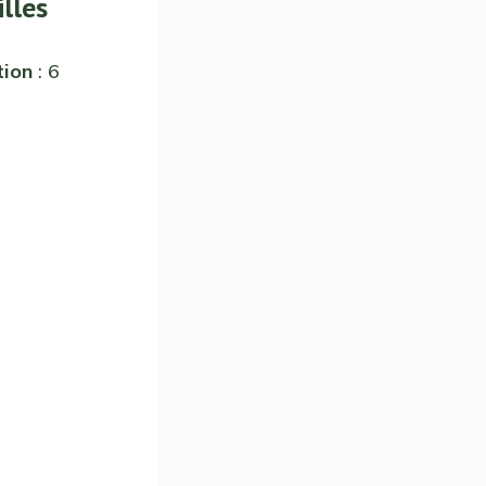
illes
tion
: 6