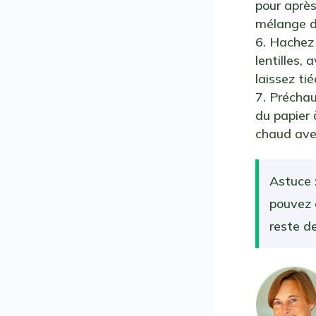
pour après
mélange de
Hachez l
lentilles,
laissez tié
Préchauf
du papier 
chaud ave
Astuce :
pouvez a
reste de