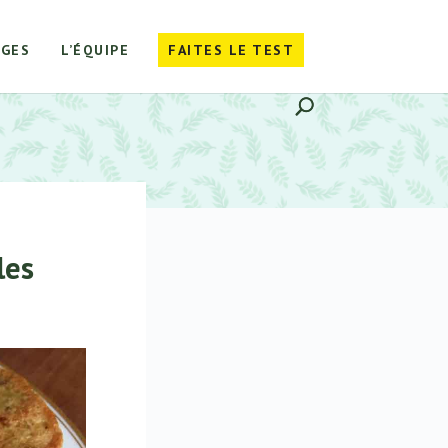
GES
L’ÉQUIPE
FAITES LE TEST
les