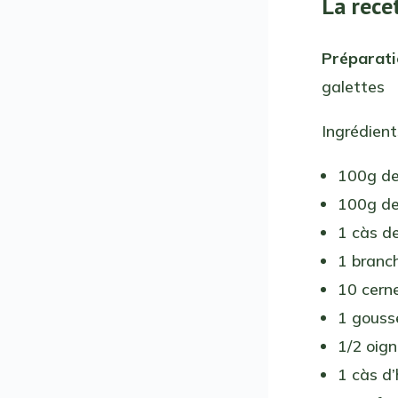
La rece
Préparat
galettes
Ingrédient
100g de 
100g de
1 càs d
1 branch
10 cern
1 gousse
1/2 oig
1 càs d’