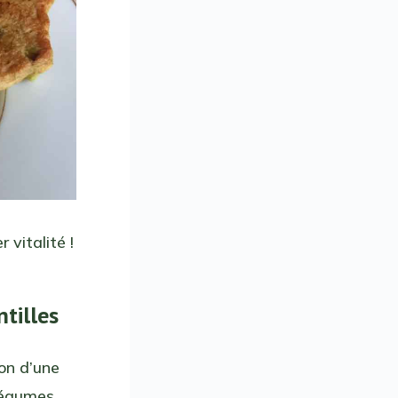
 vitalité !
ntilles
on d’une
 légumes.