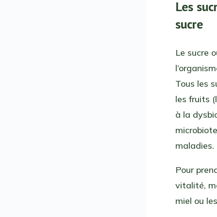
Les suc
sucre
Le sucre 
l’organis
Tous les s
les fruits 
à la dysbi
microbiote
maladies.
Pour prend
vitalité,
miel ou les