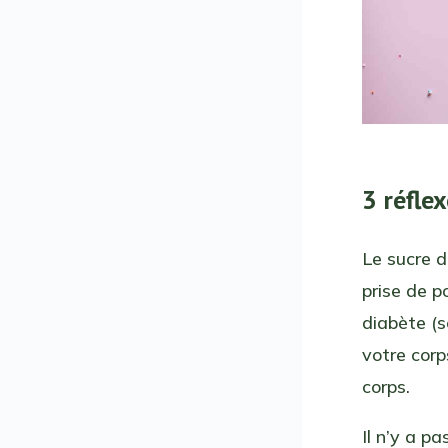
3 réflex
Le sucre 
prise de p
diabète (s
votre corp
corps.
Il n’y a p