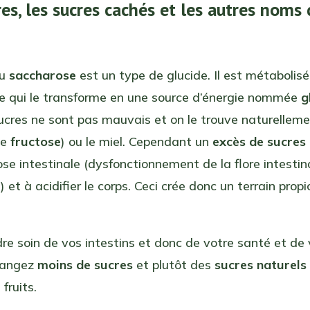
res, les sucres cachés et les autres noms
ou
saccharose
est un type de glucide. Il est métabolisé
me qui le transforme en une source d’énergie nommée
g
ucres ne sont pas mauvais et on le trouve naturellem
(le
fructose
) ou le miel. Cependant un
excès de sucres
ose intestinale (dysfonctionnement de la flore intestin
) et à acidifier le corps. Ceci crée donc un terrain prop
re soin de vos intestins et donc de votre santé et de 
 mangez
moins de sucres
et plutôt des
sucres naturels
 fruits.