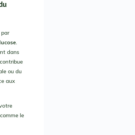
 du
 par
lucose
.
ent dans
contribue
ale ou du
ice aux
votre
comme le