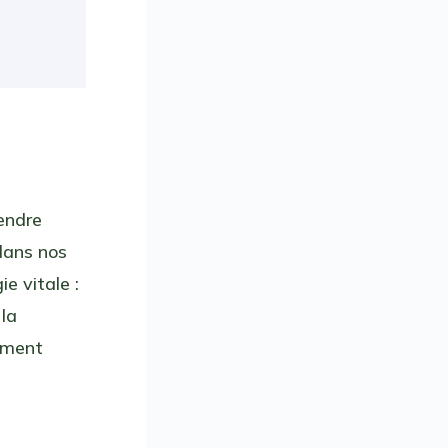
endre
 dans nos
e vitale :
 la
nement