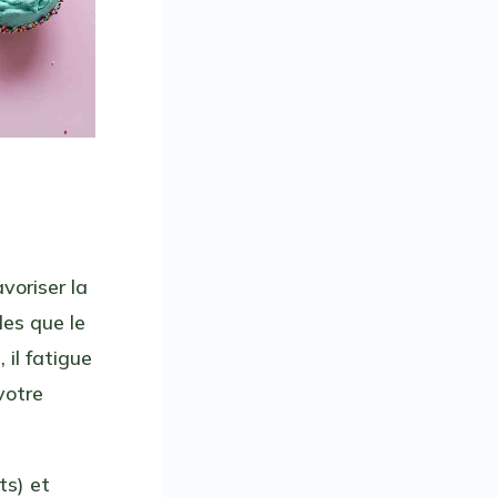
avoriser la
les que le
il fatigue
votre
ts) et