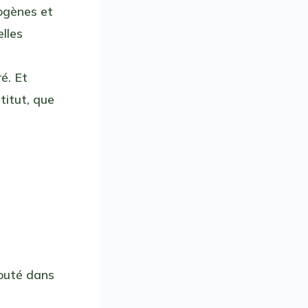
ogènes et
elles
é. Et
titut, que
jouté dans