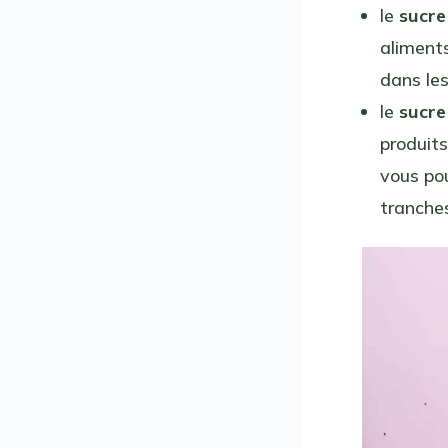
le
sucre
aliments
dans les
le
sucre
produits
vous pou
tranches