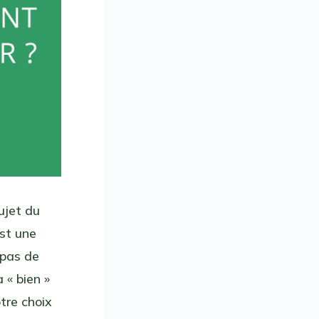
ujet du
est une
 pas de
 « bien »
tre choix