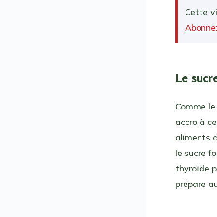
Cette v
Abonnez
Le sucr
Comme l
accro à ce
aliments d
le sucre f
thyroïde p
prépare au