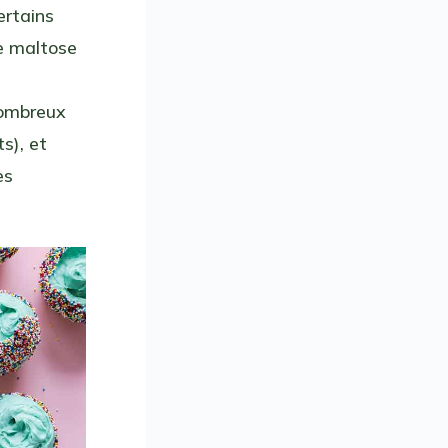
ertains
le maltose
 nombreux
s), et
es