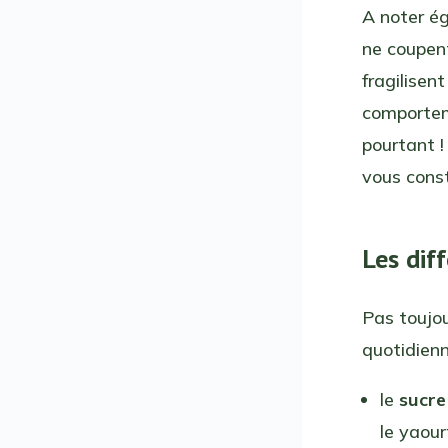
A noter é
ne coupent
fragilisen
comportem
pourtant !
vous const
Les dif
Pas toujou
quotidienn
le
sucre
le yaour