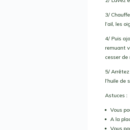
2/ Lavez e
3/ Chauffe
l’ail, les
4/ Puis ajo
remuant ve
cesser de
5/ Arrêtez
l’huile de
Astuces :
Vous po
A la pl
Vous po