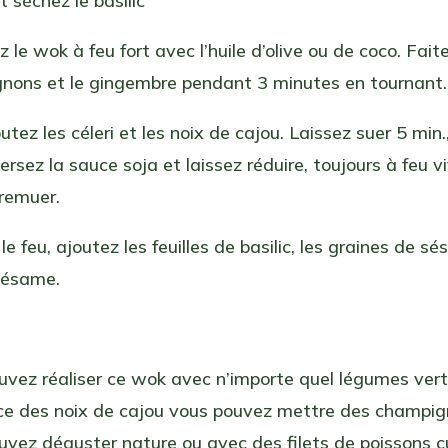
t séchez le basilic
z le wok à feu fort avec l’huile d’olive ou de coco. Fait
 oignons et le gingembre pendant 3 minutes en tournant.
utez les céleri et les noix de cajou. Laissez suer 5 min.
rsez la sauce soja et laissez réduire, toujours à feu vi
 remuer.
 le feu, ajoutez les feuilles de basilic, les graines de s
 sésame.
uvez réaliser ce wok avec n’importe quel légumes ver
ace des noix de cajou vous pouvez mettre des champi
uvez déguster nature ou avec des filets de poissons c