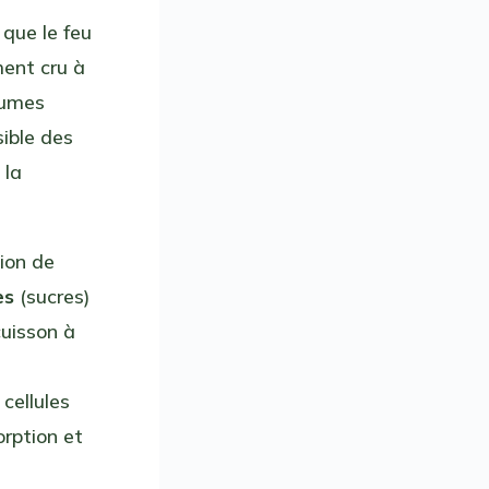
que le feu
iment cru à
égumes
sible des
 la
tion de
es
(sucres)
cuisson à
s
 cellules
orption et