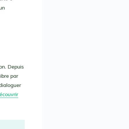
 un
on. Depuis
ibre par
dialoguer
écouvrir