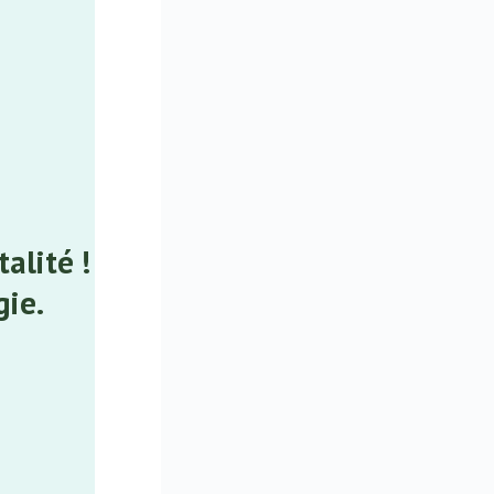
alité !
gie.