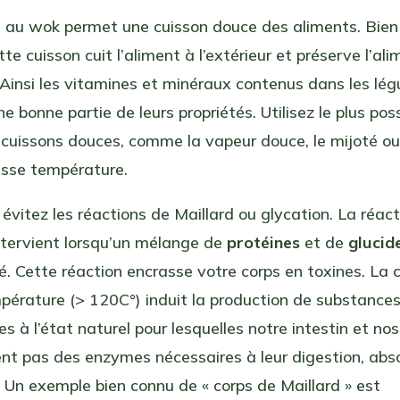
n au wok permet une cuisson douce des aliments. Bien 
ette cuisson cuit l’aliment à l’extérieur et préserve l’al
r. Ainsi les vitamines et minéraux contenus dans les l
e bonne partie de leurs propriétés. Utilisez le plus pos
cuissons douces, comme la vapeur douce, le mijoté ou
asse température.
 évitez les réactions de Maillard ou glycation. La réac
ntervient lorsqu’un mélange de
protéines
et de
glucid
é. Cette réaction encrasse votre corps en toxines. La 
pérature (> 120C°) induit la production de substance
es à l’état naturel pour lesquelles notre intestin et nos
nt pas des enzymes nécessaires à leur digestion, abs
n. Un exemple bien connu de « corps de Maillard » est