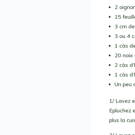
2 oigno
15 feuil
3 cm de
3 ou 4 
1 càs d
20 noix
2 càs d’
1 càs d
Un peu 
1/ Lavez e
Epluchez e
plus la cu