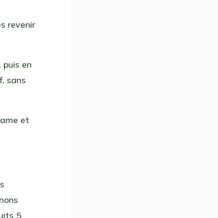
es revenir
, puis en
f, sans
ésame et
ts
gnons
uits 5