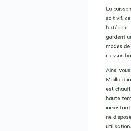
La cuisso
soit vif, c
l’intérieu
gardent un
modes de 
cuisson b
Ainsi vous
Maillard i
est chauff
haute tem
inexistant
ne dispose
utilisatio