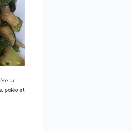
ière de
e, paléo et