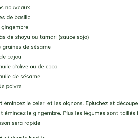
ns nouveaux
les de basilic
 gingembre
càs de shoyu ou tamari (sauce soja)
e graines de sésame
 de cajou
huile d’olive ou de coco
’huile de sésame
de poivre
t émincez le céleri et les oignons. Epluchez et découpez 
t émincez le gingembre. Plus les légumes sont taillés
isson sera rapide.