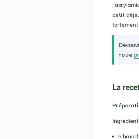
l’acrylami
petit déje
fortement 
Découvr
notre
p
La rece
Préparat
Ingrédient
5 branch