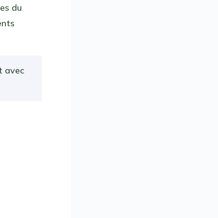
les du
ents
t avec