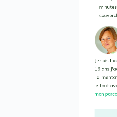
minutes
couverc
Je suis
La
16 ans j'a
l’aliment
le tout ave
mon parc