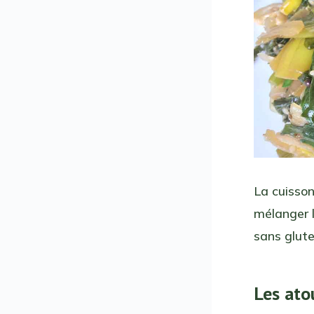
La cuisso
mélanger l
sans glute
Les ato